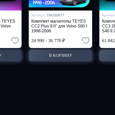
Артикул:
TM150877
Артику
ы TEYES
Комплект магнитолы TEYES
Компл
 Volvo
CC2 Plus 9.0" для Volvo S80 I
CC3 2K
1998-2006
S40 II
24 990
-
36 770
₽
61 84
У
В КОРЗИНУ