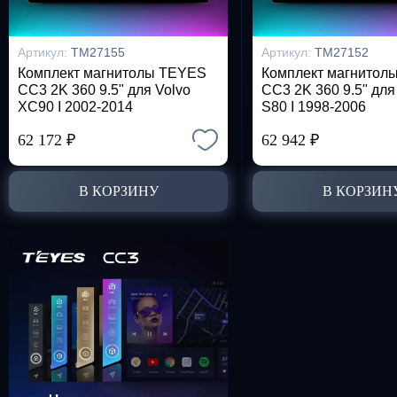
Артикул:
TM27155
Артикул:
TM27152
Комплект магнитолы TEYES
Комплект магнитол
CC3 2K 360 9.5" для Volvo
CC3 2K 360 9.5" для
XC90 I 2002-2014
S80 I 1998-2006
62 172
₽
62 942
₽
В КОРЗИНУ
В КОРЗИН