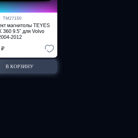
л:
TM27150
ект магнитолы TEYES
 360 9.5" для Volvo
 2004-2012
2
₽
В КОРЗИНУ