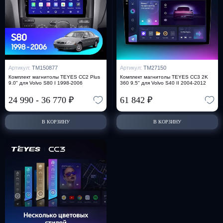
Артикул:
TM150877
Артикул:
TM27150
Комплект магнитолы TEYES CC2 Plus
Комплект магнитолы TEYES CC3 2K
9.0" для Volvo S80 I 1998-2006
360 9.5" для Volvo S40 II 2004-2012
24 990
-
36 770
₽
61 842
₽
В КОРЗИНУ
В КОРЗИНУ