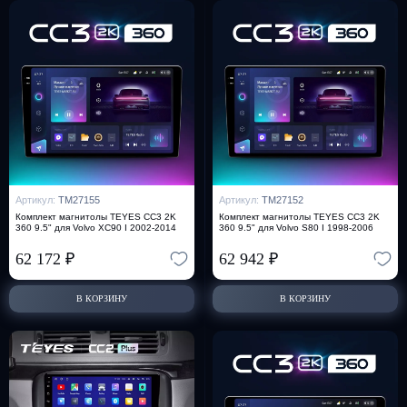
Артикул:
TM27155
Артикул:
TM27152
Комплект магнитолы TEYES CC3 2K
Комплект магнитолы TEYES CC3 2K
360 9.5" для Volvo XC90 I 2002-2014
360 9.5" для Volvo S80 I 1998-2006
62 172
₽
62 942
₽
В КОРЗИНУ
В КОРЗИНУ