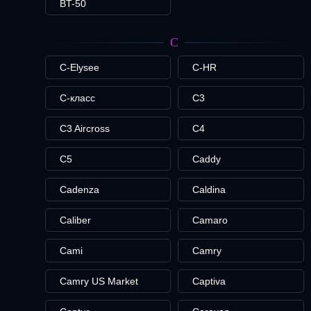
BT-50
C
C-Elysee
C-HR
C-класс
C3
C3 Aircross
C4
C5
Caddy
Cadenza
Caldina
Caliber
Camaro
Cami
Camry
Camry US Market
Captiva