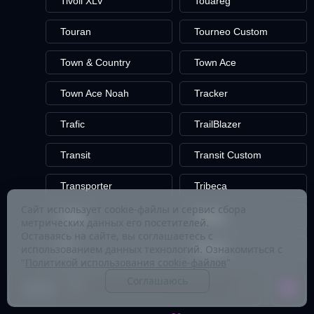
Tivoli XLV
Touareg
Touran
Tourneo Custom
Town & Country
Town Ace
Town Ace Noah
Tracker
Trafic
TrailBlazer
Transit
Transit Custom
Transporter
Tribeca
Сайт использует cookie-файлы и сервис сбора
Triber
Tribute
метрических данных его посетителей.
Оставаясь на сайте, вы соглашаетесь с
TT
Tucson
использованием данных технологий. Ознакомиться с
"
Политикой использования cookie-файлов
"
Tundra
Соглашаюсь
Цена: