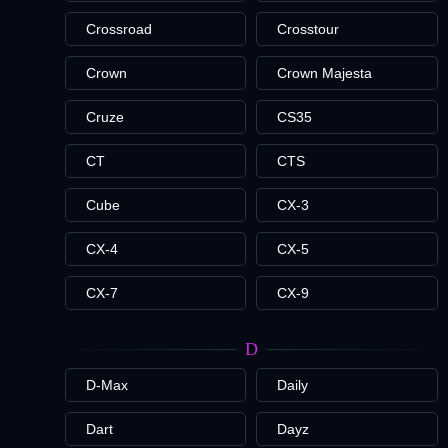
Crossroad
Crosstour
Crown
Crown Majesta
Cruze
CS35
CT
CTS
Cube
CX-3
CX-4
CX-5
CX-7
CX-9
D
D-Max
Daily
Dart
Dayz