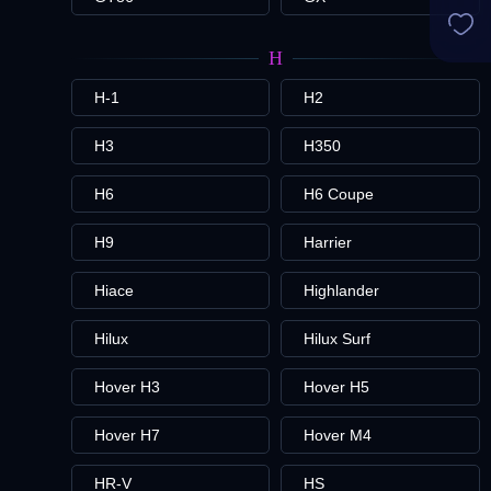
H
H-1
H2
H3
H350
H6
H6 Coupe
H9
Harrier
Hiace
Highlander
Hilux
Hilux Surf
Hover H3
Hover H5
Hover H7
Hover M4
HR-V
HS