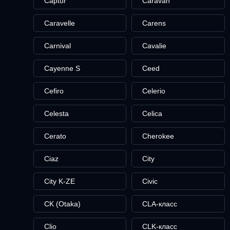
Captur
Caravan
Caravelle
Carens
Carnival
Cavalie
Cayenne S
Ceed
Cefiro
Celerio
Celesta
Celica
Cerato
Cherokee
Ciaz
City
City K-ZE
Civic
CK (Otaka)
CLA-класс
Clio
CLK-класс