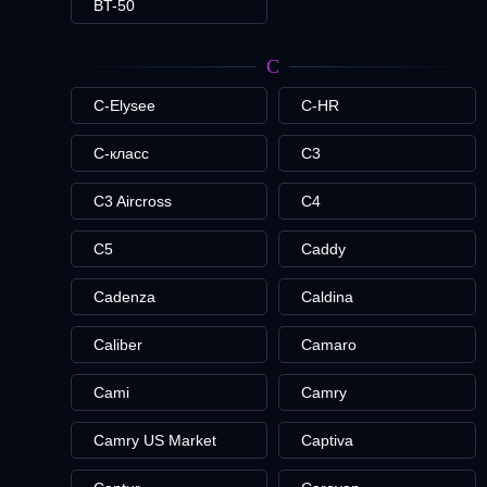
BT-50
C
C-Elysee
C-HR
C-класс
C3
C3 Aircross
C4
C5
Caddy
Cadenza
Caldina
Caliber
Camaro
Cami
Camry
Camry US Market
Captiva