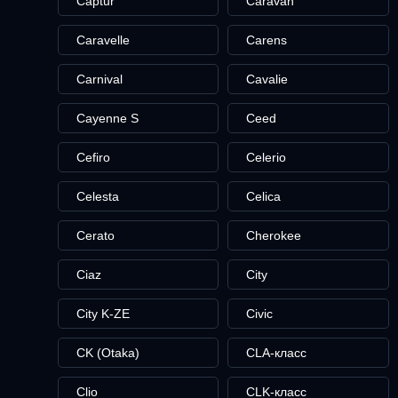
Captur
Caravan
Caravelle
Carens
Carnival
Cavalie
Cayenne S
Ceed
Cefiro
Celerio
Celesta
Celica
Cerato
Cherokee
Ciaz
City
City K-ZE
Civic
CK (Otaka)
CLA-класс
Clio
CLK-класс