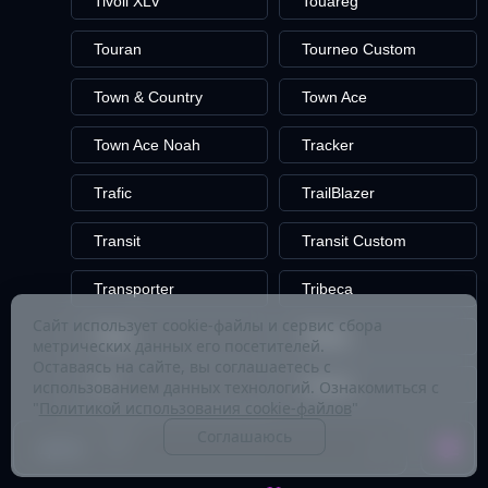
Tivoli XLV
Touareg
Touran
Tourneo Custom
Town & Country
Town Ace
Town Ace Noah
Tracker
Trafic
TrailBlazer
Transit
Transit Custom
Transporter
Tribeca
Сайт использует cookie-файлы и сервис сбора
Triber
Tribute
метрических данных его посетителей.
Оставаясь на сайте, вы соглашаетесь с
TT
Tucson
использованием данных технологий. Ознакомиться с
"
Политикой использования cookie-файлов
"
Tundra
Соглашаюсь
Цена: