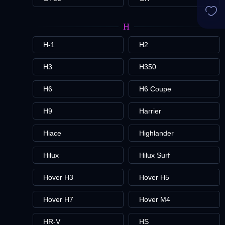
H
H-1
H2
H3
H350
H6
H6 Coupe
H9
Harrier
Hiace
Highlander
Hilux
Hilux Surf
Hover H3
Hover H5
Hover H7
Hover M4
HR-V
HS