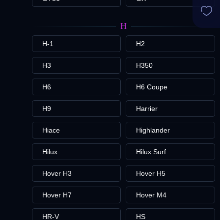
H
H-1
H2
H3
H350
H6
H6 Coupe
H9
Harrier
Hiace
Highlander
Hilux
Hilux Surf
Hover H3
Hover H5
Hover H7
Hover M4
HR-V
HS