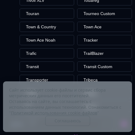
Tivoli XLV
Touareg
Touran
Tourneo Custom
Town & Country
Town Ace
Town Ace Noah
Tracker
Trafic
TrailBlazer
Transit
Transit Custom
Transporter
Tribeca
Сайт использует cookie-файлы и сервис сбора
Triber
Tribute
метрических данных его посетителей.
Оставаясь на сайте, вы соглашаетесь с
TT
Tucson
использованием данных технологий. Ознакомиться с
"
Политикой использования cookie-файлов
"
Tundra
Соглашаюсь
Цена: