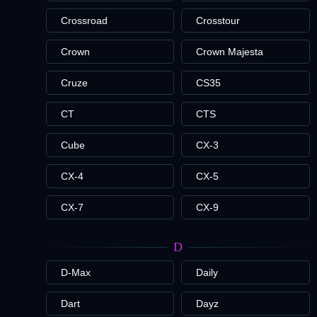
Crossroad
Crosstour
Crown
Crown Majesta
Cruze
CS35
CT
CTS
Cube
CX-3
CX-4
CX-5
CX-7
CX-9
D
D-Max
Daily
Dart
Dayz