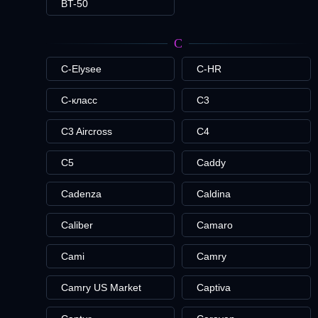
BT-50
C
C-Elysee
C-HR
C-класс
C3
C3 Aircross
C4
C5
Caddy
Cadenza
Caldina
Caliber
Camaro
Cami
Camry
Camry US Market
Captiva