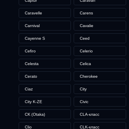
Captur
Caravan
Caravelle
Carens
Carnival
Cavalie
Cayenne S
Ceed
Cefiro
Celerio
Celesta
Celica
Cerato
Cherokee
Ciaz
City
City K-ZE
Civic
CK (Otaka)
CLA-класс
Clio
CLK-класс