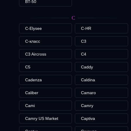
BT-50
C
C-Elysee
C-HR
C-класс
C3
C3 Aircross
C4
C5
Caddy
Cadenza
Caldina
Caliber
Camaro
Cami
Camry
Camry US Market
Captiva