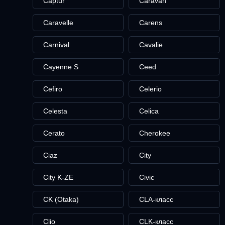
Captur
Caravan
Caravelle
Carens
Carnival
Cavalie
Cayenne S
Ceed
Cefiro
Celerio
Celesta
Celica
Cerato
Cherokee
Ciaz
City
City K-ZE
Civic
CK (Otaka)
CLA-класс
Clio
CLK-класс