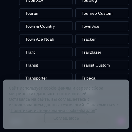
Tivoli XLV
Touareg
Touran
Tourneo Custom
Town & Country
Town Ace
Town Ace Noah
Tracker
Trafic
TrailBlazer
Transit
Transit Custom
Transporter
Tribeca
Сайт использует cookie-файлы и сервис сбора
Triber
Tribute
метрических данных его посетителей.
Оставаясь на сайте, вы соглашаетесь с
TT
Tucson
использованием данных технологий. Ознакомиться с
"
Политикой использования cookie-файлов
"
Tundra
Соглашаюсь
Цена: