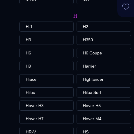
H
H-1
H2
H3
H350
H6
H6 Coupe
H9
Harrier
Hiace
Highlander
Hilux
Hilux Surf
Hover H3
Hover H5
Hover H7
Hover M4
HR-V
HS