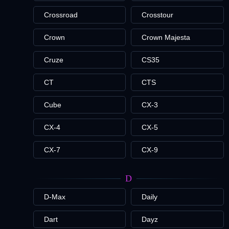
Crossroad
Crosstour
Crown
Crown Majesta
Cruze
CS35
CT
CTS
Cube
CX-3
CX-4
CX-5
CX-7
CX-9
D
D-Max
Daily
Dart
Dayz