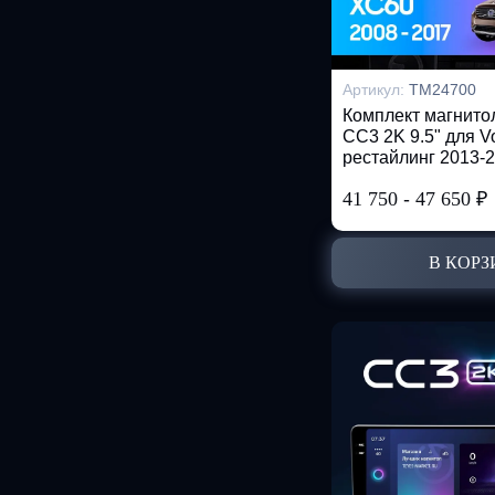
Артикул:
TM24700
Комплект магнит
CC3 2K 9.5" для V
рестайлинг 2013-
41 750
-
47 650
₽
В КОРЗ