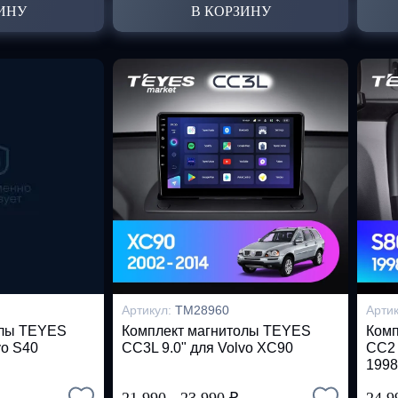
ИНУ
В КОРЗИНУ
Артикул:
TM28960
Арти
олы TEYES
Комплект магнитолы TEYES
Комп
vo S40
CC3L 9.0" для Volvo XC90
CC2 
1998