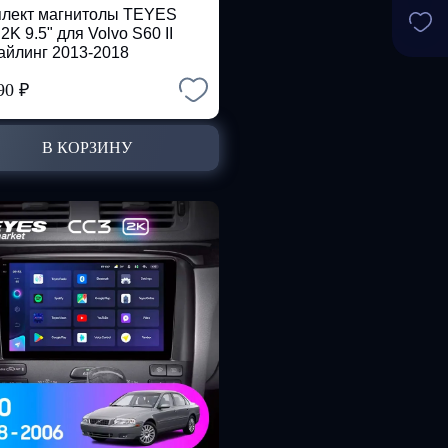
лект магнитолы TEYES
2K 9.5" для Volvo S60 II
айлинг 2013-2018
390
₽
В КОРЗИНУ