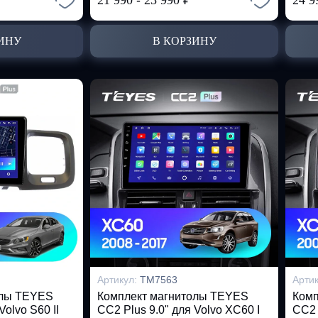
21 990
-
23 990
₽
24 9
ИНУ
В КОРЗИНУ
Артикул:
TM7563
Арти
олы TEYES
Комплект магнитолы TEYES
Комп
Volvo S60 II
CC2 Plus 9.0" для Volvo XC60 I
CC2 