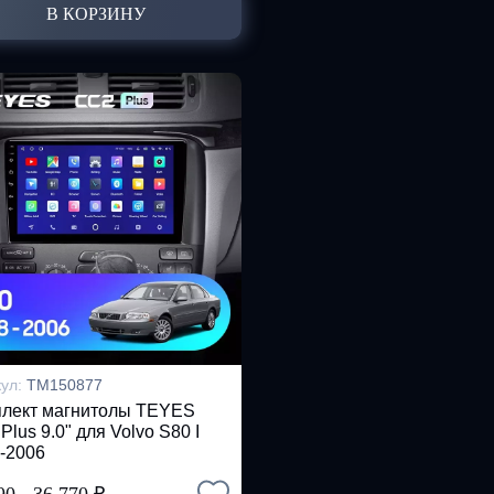
В КОРЗИНУ
кул:
TM150877
лект магнитолы TEYES
Plus 9.0" для Volvo S80 I
-2006