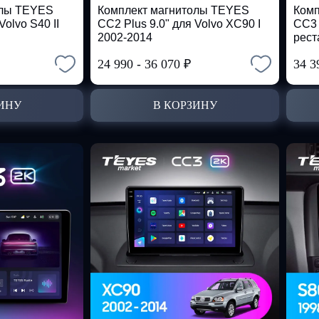
олы TEYES
Комплект магнитолы TEYES
Комп
Volvo S40 II
CC2 Plus 9.0" для Volvo XC90 I
CC3 
2002-2014
рест
24 990
-
36 070
₽
34 
ИНУ
В КОРЗИНУ