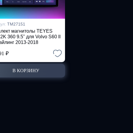
кул:
TM27151
лект магнитолы TEYES
2K 360 9.5" для Volvo S60 II
айлинг 2013-2018
891
₽
В КОРЗИНУ