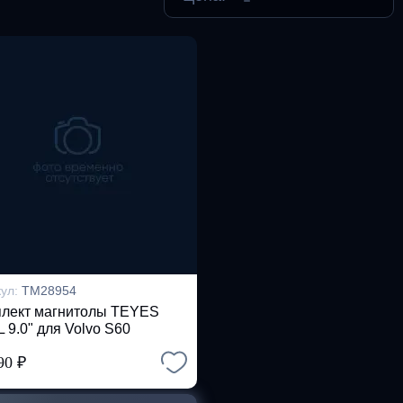
кул:
TM28954
лект магнитолы TEYES
 9.0" для Volvo S60
990
₽