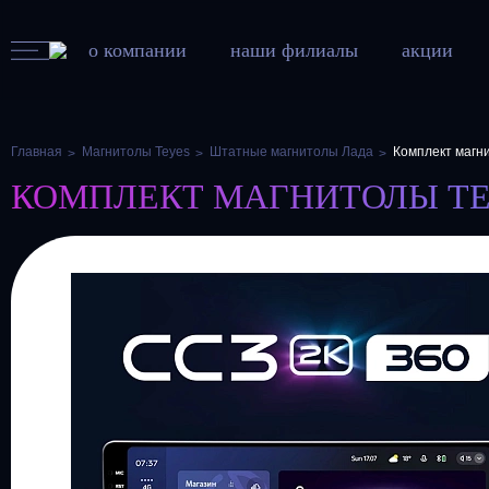
о компании
наши филиалы
акции
Главная
Магнитолы Teyes
Штатные магнитолы Лада
Комплект магни
КОМПЛЕКТ МАГНИТОЛЫ TEYES 