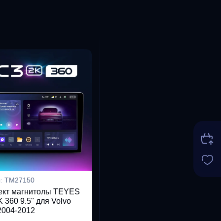
л:
TM27150
ект магнитолы TEYES
 360 9.5" для Volvo
 2004-2012