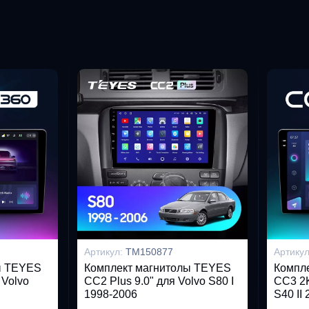
Артикул:
TM150877
Артику
ы TEYES
Комплект магнитолы TEYES
Компл
 Volvo
CC2 Plus 9.0" для Volvo S80 I
CC3 2K
1998-2006
S40 II