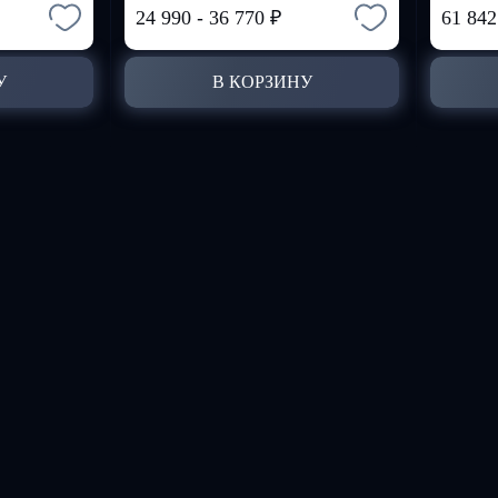
24 990
-
36 770
₽
61 84
У
В КОРЗИНУ