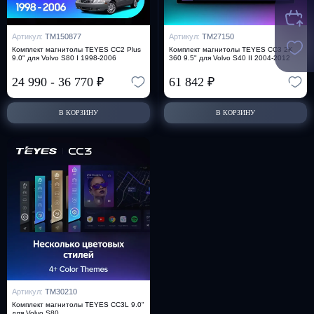
Артикул:
TM150877
Артикул:
TM27150
Комплект магнитолы TEYES CC2 Plus
Комплект магнитолы TEYES CC3 2K
9.0" для Volvo S80 I 1998-2006
360 9.5" для Volvo S40 II 2004-2012
24 990
-
36 770
₽
61 842
₽
В КОРЗИНУ
В КОРЗИНУ
Артикул:
TM30210
Комплект магнитолы TEYES CC3L 9.0"
для Volvo S80