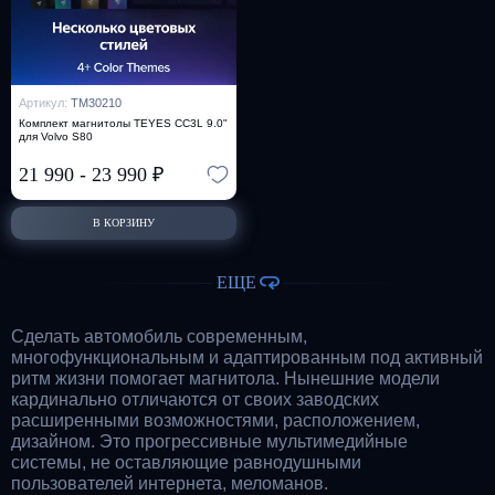
Артикул:
TM30210
Комплект магнитолы TEYES CC3L 9.0"
для Volvo S80
21 990
-
23 990
₽
В КОРЗИНУ
ЕЩЕ
Сделать автомобиль современным,
многофункциональным и адаптированным под активный
ритм жизни помогает магнитола. Нынешние модели
кардинально отличаются от своих заводских
расширенными возможностями, расположением,
дизайном. Это прогрессивные мультимедийные
системы, не оставляющие равнодушными
пользователей интернета, меломанов.