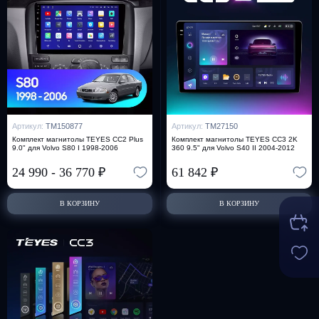
Артикул:
TM150877
Артикул:
TM27150
Комплект магнитолы TEYES CC2 Plus
Комплект магнитолы TEYES CC3 2K
9.0" для Volvo S80 I 1998-2006
360 9.5" для Volvo S40 II 2004-2012
24 990
-
36 770
₽
61 842
₽
В КОРЗИНУ
В КОРЗИНУ