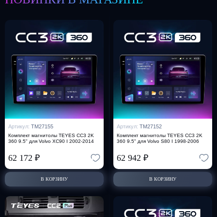
Артикул:
TM27155
Артикул:
TM27152
Комплект магнитолы TEYES CC3 2K
Комплект магнитолы TEYES CC3 2K
360 9.5" для Volvo XC90 I 2002-2014
360 9.5" для Volvo S80 I 1998-2006
62 172
₽
62 942
₽
В КОРЗИНУ
В КОРЗИНУ