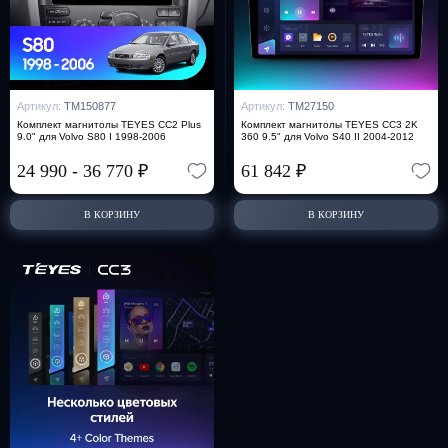
Артикул:
TM150877
Артикул:
TM27150
Комплект магнитолы TEYES CC2 Plus
Комплект магнитолы TEYES CC3 2K
9.0" для Volvo S80 I 1998-2006
360 9.5" для Volvo S40 II 2004-2012
24 990
-
36 770
₽
61 842
₽
В КОРЗИНУ
В КОРЗИНУ