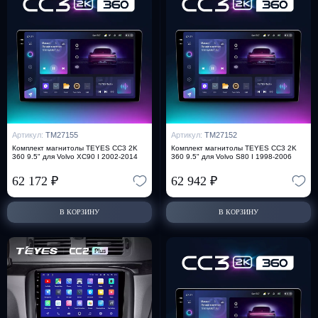
Артикул:
TM27155
Артикул:
TM27152
Комплект магнитолы TEYES CC3 2K
Комплект магнитолы TEYES CC3 2K
360 9.5" для Volvo XC90 I 2002-2014
360 9.5" для Volvo S80 I 1998-2006
62 172
₽
62 942
₽
В КОРЗИНУ
В КОРЗИНУ