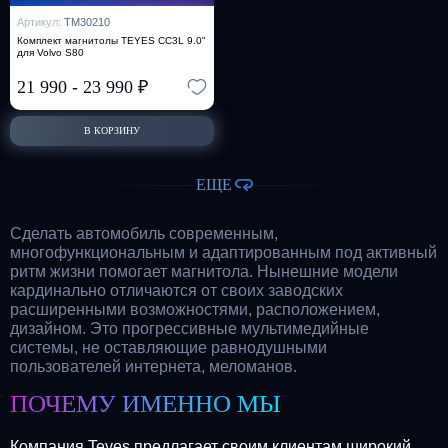
Артикул:
TM30210
Комплект магнитолы TEYES CC3L 9.0"
для Volvo S80
21 990
-
23 990
₽
В КОРЗИНУ
ЕЩЕ
Сделать автомобиль современным,
многофункциональным и адаптированным под активный
ритм жизни помогает магнитола. Нынешние модели
кардинально отличаются от своих заводских
расширенными возможностями, расположением,
дизайном. Это прогрессивные мультимедийные
системы, не оставляющие равнодушными
пользователей интернета, меломанов.
ПОЧЕМУ ИМЕННО МЫ
Компания Teyes предлагает своим клиентам широкий