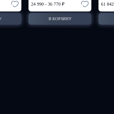
24 990
-
36 770
₽
61 84
У
В КОРЗИНУ