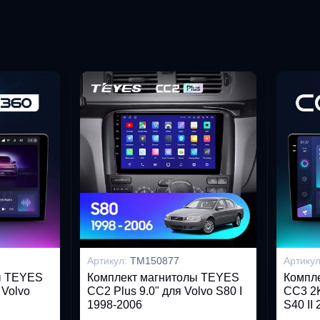
Артикул:
TM150877
Артику
ы TEYES
Комплект магнитолы TEYES
Компл
 Volvo
CC2 Plus 9.0" для Volvo S80 I
CC3 2K
1998-2006
S40 II