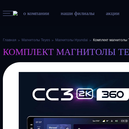
о компании
наши филиалы
акции
Главная
Магнитолы Teyes
Магнитолы Hyundai
Комплект магнитолы T
КОМПЛЕКТ МАГНИТОЛЫ TEYES