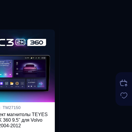
л:
TM27150
ект магнитолы TEYES
 360 9.5" для Volvo
 2004-2012