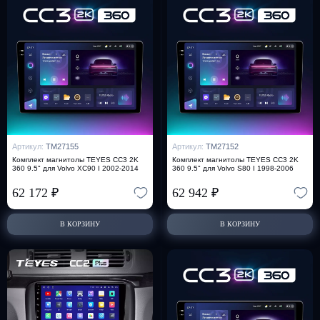
Артикул:
TM27155
Артикул:
TM27152
Комплект магнитолы TEYES CC3 2K
Комплект магнитолы TEYES CC3 2K
360 9.5" для Volvo XC90 I 2002-2014
360 9.5" для Volvo S80 I 1998-2006
62 172
₽
62 942
₽
В КОРЗИНУ
В КОРЗИНУ