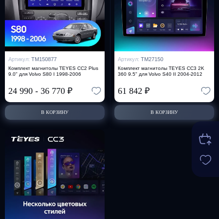
Артикул:
TM150877
Артикул:
TM27150
Комплект магнитолы TEYES CC2 Plus
Комплект магнитолы TEYES CC3 2K
9.0" для Volvo S80 I 1998-2006
360 9.5" для Volvo S40 II 2004-2012
24 990
-
36 770
₽
61 842
₽
В КОРЗИНУ
В КОРЗИНУ