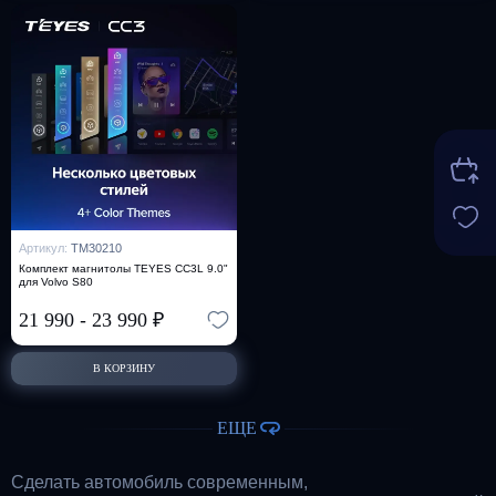
Артикул:
TM30210
Комплект магнитолы TEYES CC3L 9.0"
для Volvo S80
21 990
-
23 990
₽
В КОРЗИНУ
ЕЩЕ
Сделать автомобиль современным,