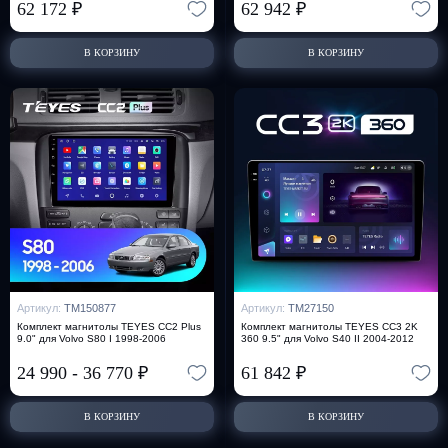
62 172
₽
62 942
₽
В КОРЗИНУ
В КОРЗИНУ
Артикул:
TM150877
Артикул:
TM27150
Комплект магнитолы TEYES CC2 Plus
Комплект магнитолы TEYES CC3 2K
9.0" для Volvo S80 I 1998-2006
360 9.5" для Volvo S40 II 2004-2012
24 990
-
36 770
₽
61 842
₽
В КОРЗИНУ
В КОРЗИНУ