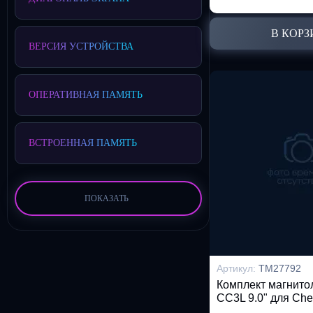
Spark
Tracker
В КОРЗ
ВЕРСИЯ УСТРОЙСТВА
TrailBlazer
ОПЕРАТИВНАЯ ПАМЯТЬ
ВСТРОЕННАЯ ПАМЯТЬ
ПОКАЗАТЬ
Артикул:
TM27792
Комплект магнит
CC3L 9.0" для Che