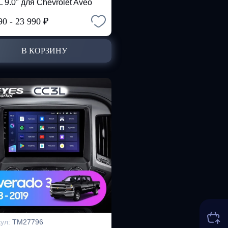
 9.0" для Chevrolet Aveo
90
-
23 990
₽
В КОРЗИНУ
кул:
TM27796