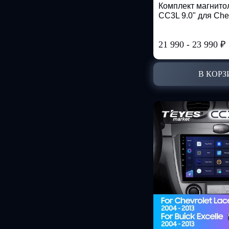
Комплект магнит
CC3L 9.0" для Chev
21 990
-
23 990
₽
В КОРЗ