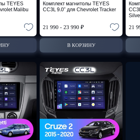
олы TEYES
Комплект магнитолы TEYES
Комп
rolet Malibu
CC3L 9.0" для Chevrolet Tracker
CC3L
Silv
21 990
-
23 990
₽
21 9
ИНУ
В КОРЗИНУ