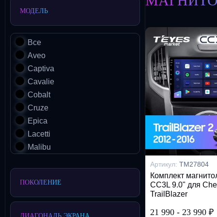
МАГНИТО
МОДЕЛЬ
Все
Aveo
Captiva
Cavalie
Cobalt
Cruze
Epica
Lacetti
Malibu
Menlo
Артикул:
TM27804
Onix
Комплект магнит
ПОКОЛЕНИЕ
CC3L 9.0" для Che
Orlando
TrailBlazer
Sail
21 990
-
23 990
₽
Silverado
ДИАГОНАЛЬ ЭКРАНА