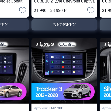
rolet Cobalt
CC3L 10.2" для Chevrolet Captiva
CC3L
21 990
-
23 990
₽
21 9
ИНУ
В КОРЗИНУ
Артикул:
TM27801
Арти