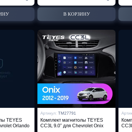
ИНУ
В КОРЗИНУ
Артикул:
TM27791
Арти
олы TEYES
Комплект магнитолы TEYES
Комп
vrolet Orlando
CC3L 9.0" для Chevrolet Onix
CC3L