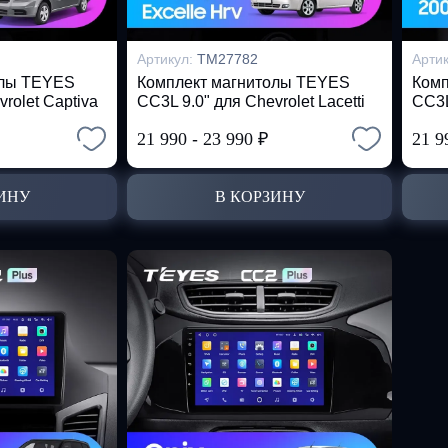
Артикул:
TM27782
Арти
олы TEYES
Комплект магнитолы TEYES
Комп
rolet Captiva
CC3L 9.0" для Chevrolet Lacetti
CC3L
21 990
-
23 990
₽
21 9
ИНУ
В КОРЗИНУ