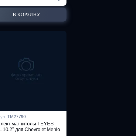
В КОРЗИНУ
кул:
TM27790
лект магнитолы TEYES
 10.2" для Chevrolet Menlo