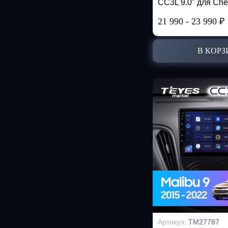
CC3L 9.0" для Chev
21 990
-
23 990
₽
В КОРЗ
Артикул:
TM27787