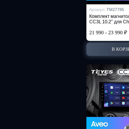
Артикул:
TM27785
Комплект магнит
CC3L 10.2" для Che
21 990
-
23 990
₽
В КОРЗ