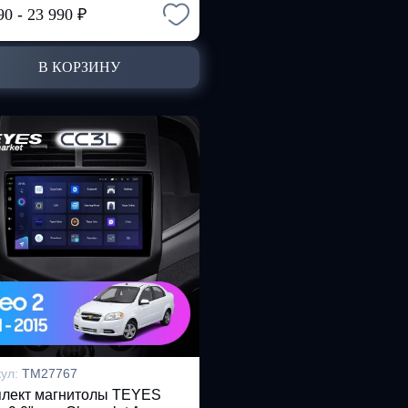
90
-
23 990
₽
В КОРЗИНУ
кул:
TM27767
лект магнитолы TEYES