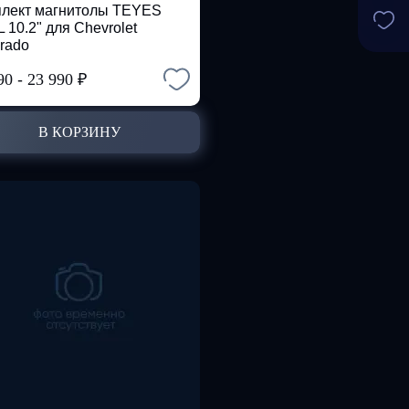
лект магнитолы TEYES
 10.2" для Chevrolet
erado
90
-
23 990
₽
В КОРЗИНУ