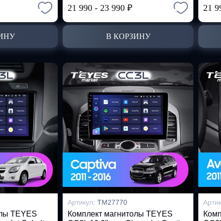
21 990
-
23 990
₽
21 9
ИНУ
В КОРЗИНУ
Артикул:
TM27770
Арти
олы TEYES
Комплект магнитолы TEYES
Комп