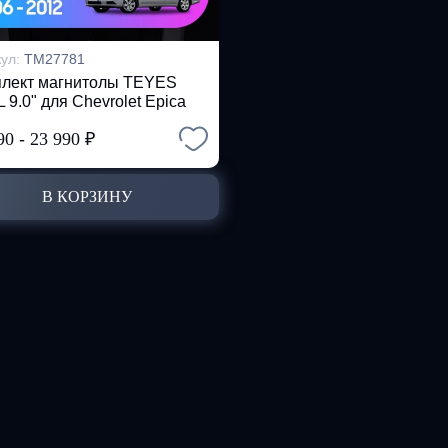
кул:
TM27781
лект магнитолы TEYES
 9.0" для Chevrolet Epica
90
-
23 990
₽
В КОРЗИНУ