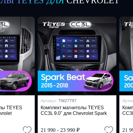
ЛЫ TEYES ДЛЯ
CHEVROLET
Артикул:
TM27797
Арти
олы TEYES
Комплект магнитолы TEYES
Комп
vrolet
CC3L 9.0" для Chevrolet Spark
CC3L
21 990
-
23 990
₽
21 9