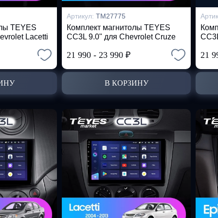
Артикул:
TM27775
Арти
олы TEYES
Комплект магнитолы TEYES
Комп
vrolet Lacetti
CC3L 9.0" для Chevrolet Cruze
CC3L
21 990
-
23 990
₽
21 
ИНУ
В КОРЗИНУ