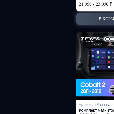
21 990
-
23 990
₽
В КОРЗ
Артикул:
TM27772
Комплект магнит