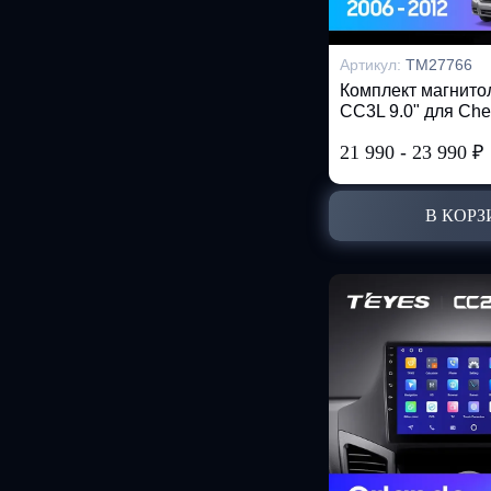
Артикул:
TM27766
Комплект магнит
CC3L 9.0" для Chev
21 990
-
23 990
₽
В КОРЗ