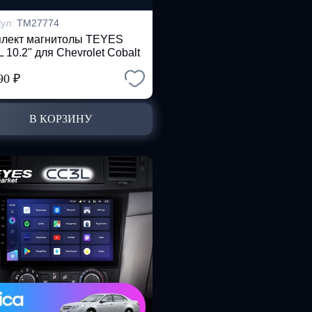
кул:
TM27774
лект магнитолы TEYES
 10.2" для Chevrolet Cobalt
990
₽
В КОРЗИНУ