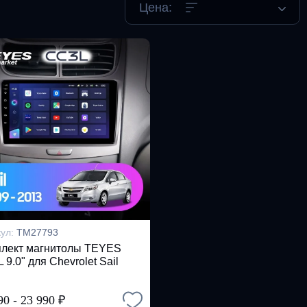
Цена:
кул:
TM27793
лект магнитолы TEYES
 9.0" для Chevrolet Sail
90
-
23 990
₽