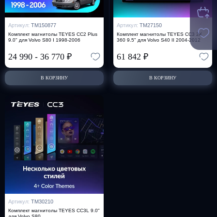
Артикул:
TM150877
Артикул:
TM27150
Комплект магнитолы TEYES CC2 Plus
Комплект магнитолы TEYES CC3 2K
9.0" для Volvo S80 I 1998-2006
360 9.5" для Volvo S40 II 2004-2012
24 990
-
36 770
₽
61 842
₽
В КОРЗИНУ
В КОРЗИНУ
Артикул:
TM30210
Комплект магнитолы TEYES CC3L 9.0"
для Volvo S80