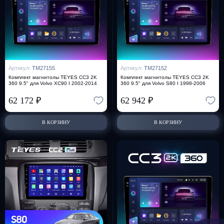
Артикул:
TM27155
Артикул:
TM27152
Комплект магнитолы TEYES CC3 2K
Комплект магнитолы TEYES CC3 2K
360 9.5" для Volvo XC90 I 2002-2014
360 9.5" для Volvo S80 I 1998-2006
62 172
₽
62 942
₽
В КОРЗИНУ
В КОРЗИНУ