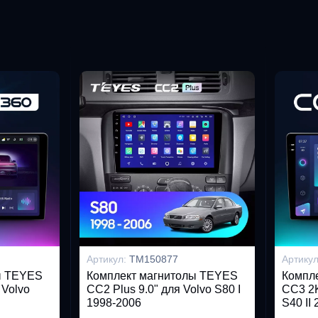
Артикул:
TM150877
Артику
ы TEYES
Комплект магнитолы TEYES
Компл
 Volvo
CC2 Plus 9.0" для Volvo S80 I
CC3 2K
1998-2006
S40 II