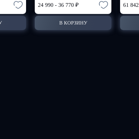
24 990
-
36 770
₽
61 84
У
В КОРЗИНУ