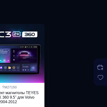
л:
TM27150
ект магнитолы TEYES
 360 9.5" для Volvo
 2004-2012