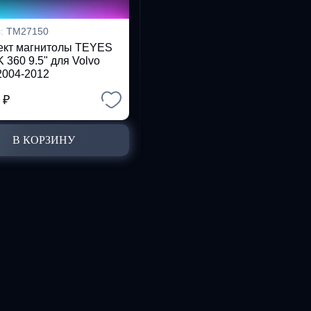
л:
TM27150
ект магнитолы TEYES
 360 9.5" для Volvo
 2004-2012
2
₽
В КОРЗИНУ