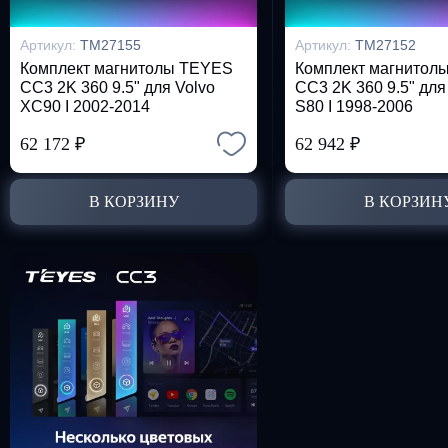
Артикул:
TM27155
Артикул:
TM27152
Комплект магнитолы TEYES
Комплект магнитол
CC3 2K 360 9.5" для Volvo
CC3 2K 360 9.5" для
XC90 I 2002-2014
S80 I 1998-2006
62 172
₽
62 942
₽
В КОРЗИНУ
В КОРЗИН