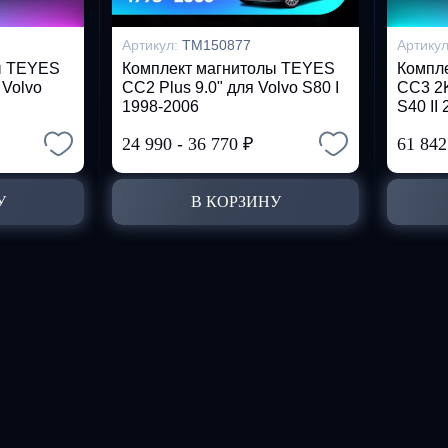
Артикул:
TM150877
Артику
ы TEYES
Комплект магнитолы TEYES
Компл
 Volvo
CC2 Plus 9.0" для Volvo S80 I
CC3 2K
1998-2006
S40 II
24 990
-
36 770
₽
61 84
У
В КОРЗИНУ