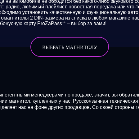
да на автомобиле не обходится без какого-либо звукового 
ус: радио, любимый плейлист, новостная передача или что-
обходимо установить качественную и функциональную авто
томагнитолы 2 DIN-размера из списка в любом магазине наш
 бонусную карту ProZaPass** – выбор за вами!
ВЫБРАТЬ МАГНИТОЛУ
петентными менеджерами по продаже, значит, вы обратил
нии магнитол, купленных у нас. Русскоязычная техническа
ыделяет нас на фоне других продавцов. Со своей стороны 