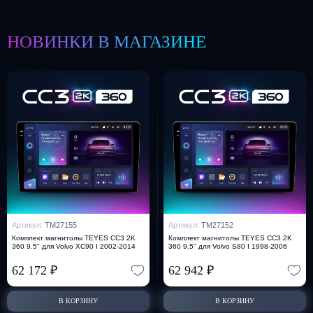
НОВИНКИ В МАГАЗИНЕ
Артикул:
TM27155
Артикул:
TM27152
Комплект магнитолы TEYES CC3 2K
Комплект магнитолы TEYES CC3 2K
360 9.5" для Volvo XC90 I 2002-2014
360 9.5" для Volvo S80 I 1998-2006
62 172
₽
62 942
₽
В КОРЗИНУ
В КОРЗИНУ