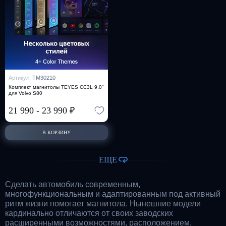
Артикул:
TM30210
Комплект магнитолы TEYES CC3L 9.0"
для Volvo S80
21 990
-
23 990
₽
В КОРЗИНУ
ЕЩЕ
Сделать автомобиль современным,
многофункциональным и адаптированным под активный
ритм жизни помогает магнитола. Нынешние модели
кардинально отличаются от своих заводских
расширенными возможностями, расположением,