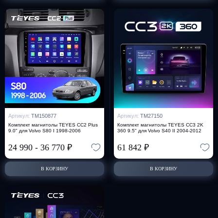
Артикул:
TM150877
Артикул:
TM27150
Комплект магнитолы TEYES CC2 Plus
Комплект магнитолы TEYES CC3 2K
9.0" для Volvo S80 I 1998-2006
360 9.5" для Volvo S40 II 2004-2012
24 990
-
36 770
₽
61 842
₽
В КОРЗИНУ
В КОРЗИНУ